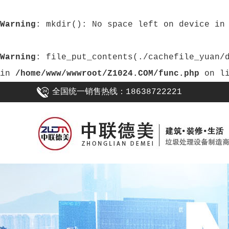
Warning
: mkdir(): No space left on device i
Warning
: file_put_contents(./cachefile_yuan/daheifuji.com/cache/41/cdd14/76e68.html): failed to open stream: No such file or directory
in
/home/www/wwwroot/Z1024.COM/func.php
on l
全国统一销售热线：18638722221