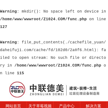
Warning
: mkdir(): No space left on device in
/home/www/wwwroot/Z1024.COM/func.php
on line
127
Warning
: file_put_contents(./cachefile_yuan/
daheifuji.com/cache/fd/102d0/2a8f6.html): fa
iled to open stream: No such file or directo
ry in
/home/www/wwwroot/Z1024.COM/func.php
o
n line
115
网站首页
关于草莓视频
产品中心
解决方案