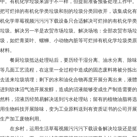
中。有机化学垃圾来源于不一样，但提前准备预备处理工作中。
把可烂掉的有机化学类垃圾和别的垃圾分类回收开，该集成化有
机化学草莓视频污污污下载设备只合适解决可烂掉的有机化学类
垃圾。解决另一半是农贸市场垃圾。解决场地：全部农贸市场垃
圾，如烂青菜叶、螺蛳、小动物內脏等可烂掉有机化学垃圾类原
材料。
餐厨垃圾抵达处理站后，要历经干湿分离、油水分离、除味
等几面工艺流程，在这里一全过程中造成的固态废料将被分拣出
去送来垃圾填埋；剩下的水和油化合物再度开展分离出来，液體
进到软体沼气池开展发醇，造成的沼液能够变成生产制造需要的
然料，沼液历经简易解决送到污水处理站；留有的植物油脂将选
用生物科技开展除味，变为工业原料送到有资质证书的公司开展
生产加工废物利用。
在乡村，运用生活草莓视频污污污下载设备解决垃圾还是挺