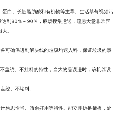
、蛋白、长链脂肪酸和有机物等主导。生活草莓视频污
达到80％～90％，麻烦搜集运送，疏忽大意非常容
很大。
设备可确保进到解决线的垃圾均速入料，保证垃圾的事
备不盘绕、不挂料的特性，当大物品误进时，该机器设
不盘绕、不堵料。
设计构思恰当、筛余好用等特性。能立即拆换筛板，处