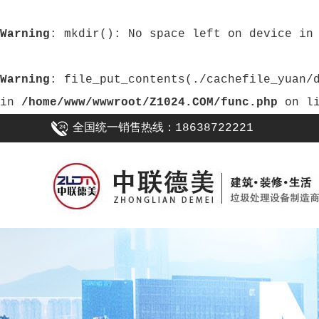
Warning
: mkdir(): No space left on device i
Warning
: file_put_contents(./cachefile_yuan/daheifuji.com/cache/c2/4b392/b7451.html): failed to open stream: No such file or directory
in
/home/www/wwwroot/Z1024.COM/func.php
on l
全国统一销售热线：18638722221