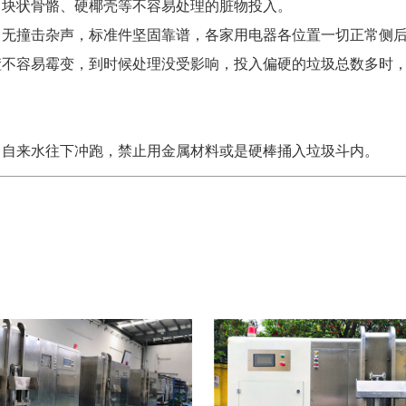
、块状骨骼、硬椰壳等不容易处理的脏物投入。
、无撞击杂声，标准件坚固靠谱，各家用电器各位置一切正常侧
渣不容易霉变，到时候处理没受影响，投入偏硬的垃圾总数多时
，自来水往下冲跑，禁止用金属材料或是硬棒捅入垃圾斗内。